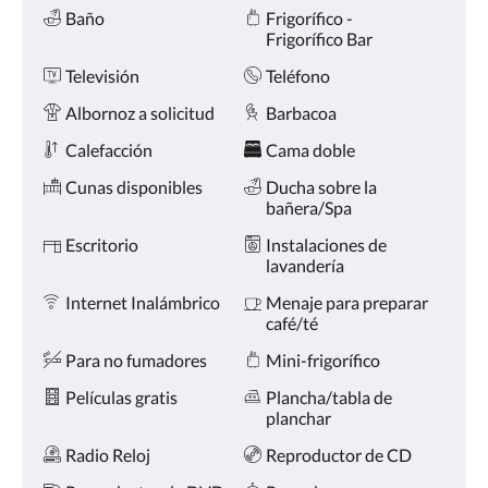
Comodidades
la
Baño
Frigorífico -
derecha,
Frigorífico Bar
o
pulse
Televisión
Teléfono
los
botones
Albornoz a solicitud
Barbacoa
siguiente
Calefacción
Cama doble
y
anterior.
Cunas disponibles
Ducha sobre la
bañera/Spa
Escritorio
Instalaciones de
lavandería
Internet Inalámbrico
Menaje para preparar
café/té
Para no fumadores
Mini-frigorífico
Películas gratis
Plancha/tabla de
planchar
Radio Reloj
Reproductor de CD